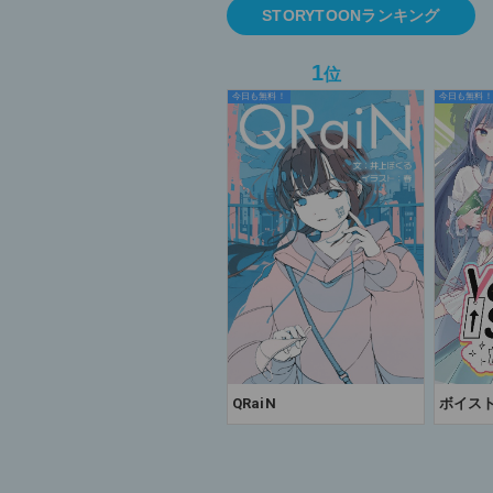
STORYTOONランキング
1
位
今日も無料！
今日も無料！
QRaiN
ボイスト 
てなが