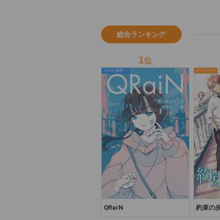
ち-
総合ランキング
1
位
今日も無料！
オリジナル
QRaiN
約束の