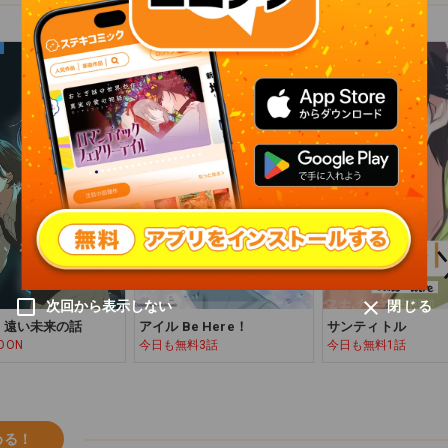
今日も無料！
今日も無料！
次回から表示しない
閉じる
、遠い未来の話
アイル Be Here！
サンティトル
OON
今日も無料3話
今日も無料1話
める！