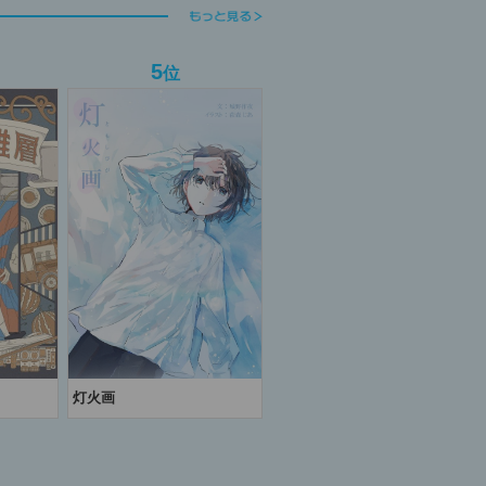
5
位
灯火画