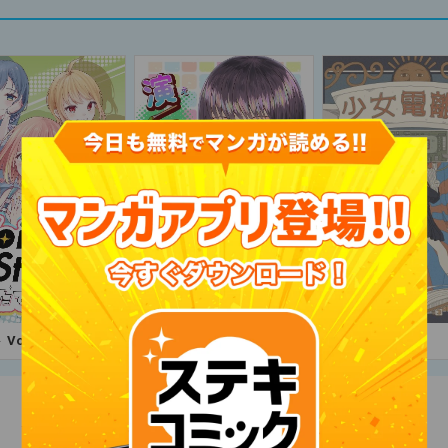
Voice＆Stories た
演／媛もたけなわ！
少女電離層
っ