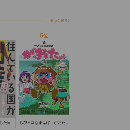
5
位
した日
ちびっコなまはげ がおた