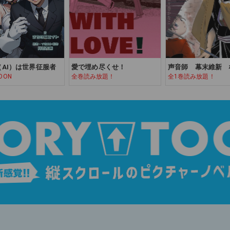
AI）は世界征服者
愛で埋め尽くせ！
声音師 幕末維新 
OON
全巻読み放題！
全1巻読み放題！
ょの草紙