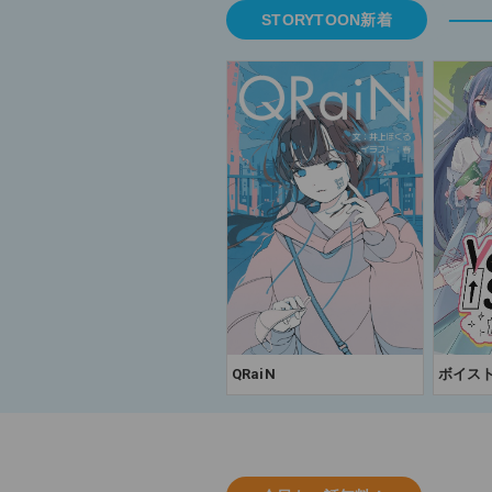
STORYTOON新着
QRaiN
ボイスト 
てなが