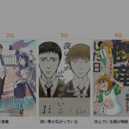
をする。
2
3
4
位
位
位
歩道橋
深い青が広がっている
住んでいる国が倒産