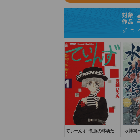
てぃーんず -制服の林檎た
水神鳴