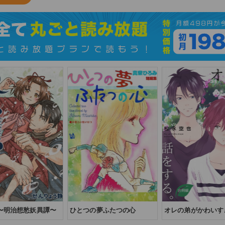
 〜明治想愁妖異譚〜
ひとつの夢ふたつの心
オレの弟がかわいす