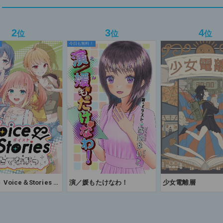
2
3
4
位
位
位
今日も無料！
Voice＆Stories た
演／媛もたけなわ！
少女電離層
っ