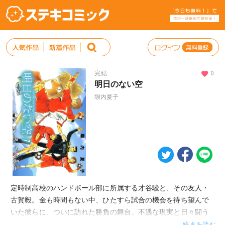
完結
0
明日のない空
塀内夏子
定時制高校のハンドボール部に所属する才谷駿と、その友人・
古賀毅。金も時間もない中、ひたすら試合の機会を待ち望んで
いた彼らに、ついに訪れた勝負の舞台。不遇な現実と日々闘う
彼らが、強豪高を相手に躍動する! 『オフサイド』『Jドリー
続きを読む