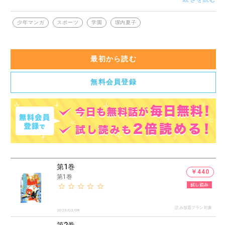
ム』の塀内夏子が描く青春ドラマ、番外編も収録!!
少年マンガ
スポーツ
学園
塀内夏子
最初から読む
無料会員登録
第1巻
￥440
第1巻
読み放題プラン対象
2023/03/08