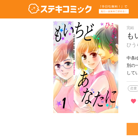
完結
も
ひう
中条
別の
してい
恋愛