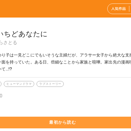
いちどあなたに
らさとる
ゆり子は一見どこにでもいそうな主婦だが、アラサー女子から絶大な支持
一面を持っていた。ある日、些細なことから家族と喧嘩。家出先の漫画
て…!?
ヒューマンドラマ
ラブストーリー
0
最初から読む