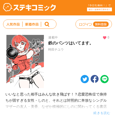
連載中
0
鉄のパンツはいてます。
時田チユウ
いいなと思った相手はみんな吹き飛ばす！？恋愛恐怖症で身持
ちが固すぎる女性・しのと、それとは対照的に奔放なシングル
マザーの友人・美香、なぜか積極的にしのに関わってくる書店
員・りょうがそれぞれの立場で、人間関係に一歩踏み込むまで
続きを読む