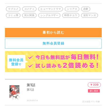
を描く。
ラブコメ
コメディ
ヒューマンドラマ
シリアス
恋愛
コミュ障
対人関係
シングルマザー
時田チユウ
女性マンガ
最初から読む
無料会員登録
第1話
￥330
第1話
2025/09/14
読み放題プラン対象