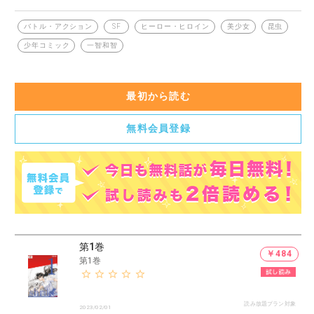
てきたばかりの包帯の少女、八坂巴
霊魂の研究の暴走により生まれた巨大昆虫を霊体エネルギーを
バトル・アクション
ヒーロー・ヒロイン
美少女
昆虫
SF
操る「霊子兵装」で迎え撃つ！
少年コミック
一智和智
最初から読む
無料会員登録
第1巻
￥484
第1巻
読み放題プラン対象
2023/02/01