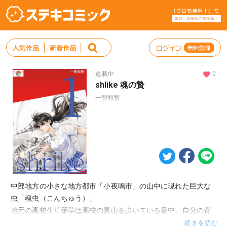
連載中
0
shlike 魂の贄
一智和智
中部地方の小さな地方都市「小夜鳴市」の山中に現れた巨大な
虫「魂虫（こんちゅう）」
地元の高校生草薙学は高校の裏山を歩いている最中、自分の背
丈より大きなアシナガバチに襲われる、学を救ったのは転校し
続きを読む