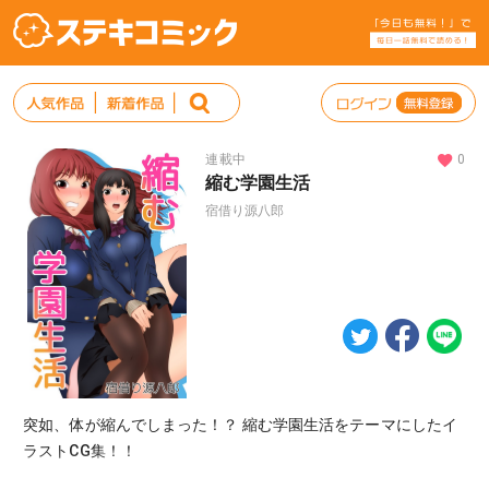
連載中
0
縮む学園生活
宿借り源八郎
突如、体が縮んでしまった！？ 縮む学園生活をテーマにしたイ
ラストCG集！！