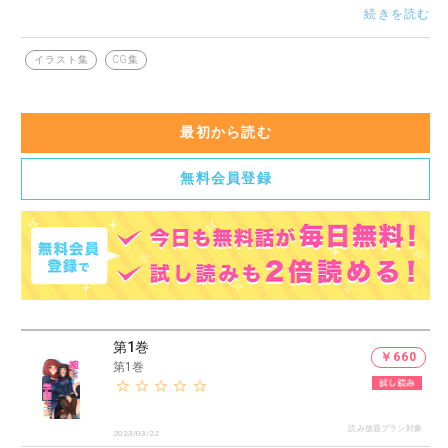
俺の体が突然縮んでしまった！？
続きを読む
幼なじみでちょっとおっちょこちょいな二ノ宮乃希歩や、勝ち
気で男子に厳しい生徒会長坪嶋玲花。そんな学園の女の子達と
イラスト集
CG集
の縮んで小さくなってしまった姿でのラッキースケベな学園生
活！俺の体は一体どうなる！？
最初から読む
イラストとストーリーで綴るイラストCG集シリーズ！！
無料会員登録
第1巻
￥660
第1巻
読み放題プラン対象
2023/03/22