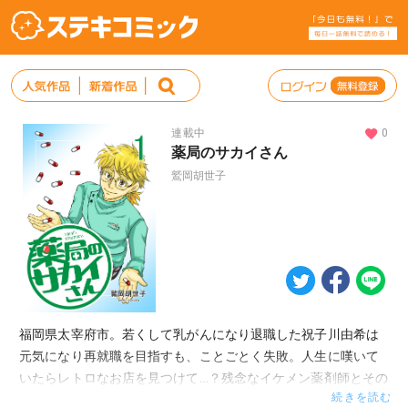
連載中
0
薬局のサカイさん
鷲岡胡世子
福岡県太宰府市。若くして乳がんになり退職した祝子川由希は
元気になり再就職を目指すも、ことごとく失敗。人生に嘆いて
いたらレトロなお店を見つけて…？残念なイケメン薬剤師とその
続きを読む
仲間達のハートフル日常漫画。