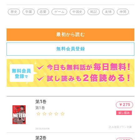
ように見えたが―。
歴史通りに進むか、歴史を覆せるか。ゲームと現実を行き来す
歴史
学園
恋愛
ゲーム
中国史
戦記
友情
仲間
る高校生の日常。
最初から読む
無料会員登録
第1巻
￥275
第1巻
読み放題プラン対象
2023/03/08
第2巻