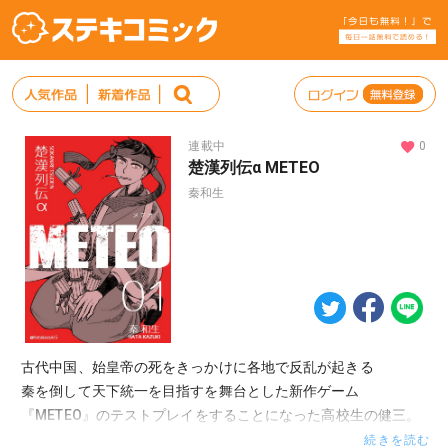
連載中
0
楚漢列伝α METEO
秦和生
古代中国、始皇帝の死をきっかけに各地で反乱が起きる
秦を倒して天下統一を目指すを舞台とした新作ゲーム
『METEO』のテストプレイをすることになった高校生の健三。
ゲームの中に入り楚漢戦争を戦うことに。対戦相手が女の子の
続きを読む