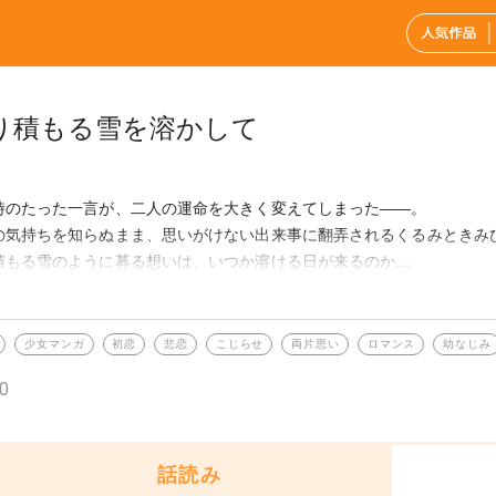
り積もる雪を溶かして
時のたった一言が、二人の運命を大きく変えてしまった――。
の気持ちを知らぬまま、思いがけない出来事に翻弄されるくるみときみ
積もる雪のように募る想いは、いつか溶ける日が来るのか…。
書は「降り積もる雪を溶かして」を単話ごとに収録した分冊版です。
少女マンガ
初恋
悲恋
こじらせ
両片思い
ロマンス
幼なじみ
0
話読み