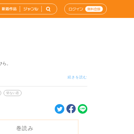
ひら。
続きを読む
切ない恋
巻読み