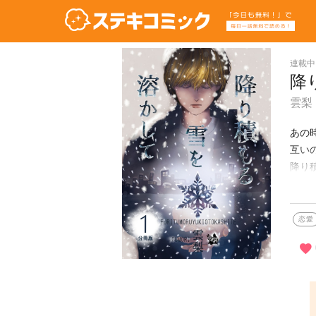
連載中
降
雲梨
あの
互い
降り
※本
恋愛