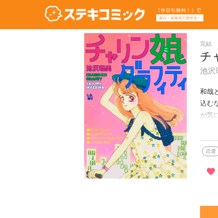
完結
チ
池沢
和哉
込む
が気
作品
恋愛