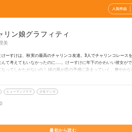
ャリン娘グラフィティ
理美
とけーすけは、秋実の最高のチャリンコ友達。3人でチャリンコレース
なんて考えてもいなかったのに……。けーすけに年下のかわいい彼女が
になってしかたがないの！ 緑の風が恋の予感に染まっていく、爽やかな
集。
ヒューマンドラマ
少女マンガ
0
最初から読む