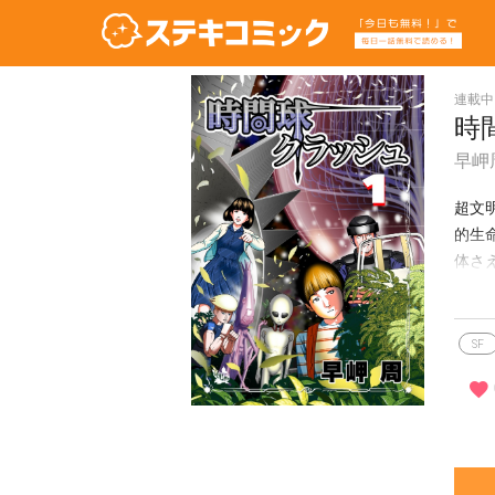
連載中
時
早岬
超文
的生
体さ
質”
SF