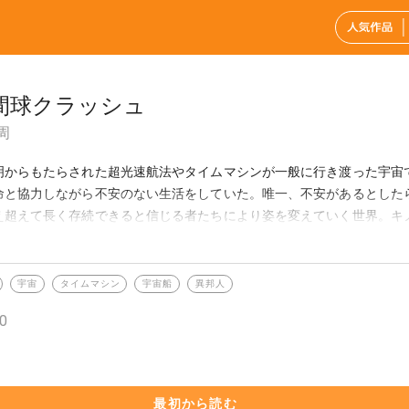
間球クラッシュ
周
明からもたらされた超光速航法やタイムマシンが一般に行き渡った宇宙
命と協力しながら不安のない生活をしていた。唯一、不安があるとした
え超えて長く存続できると信じる者たちにより姿を変えていく世界。キノ
 の姿や行動を描くシリーズ。
宇宙
タイムマシン
宇宙船
異邦人
0
最初から読む