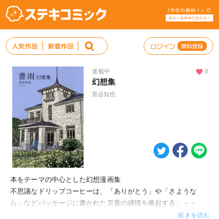
連載中
0
幻想集
黒谷知也
本をテーマの中心とした幻想漫画集
不思議なドリップコーヒーは、「ありがとう」や「さような
ら」などパッケージに書かれた言葉の感情を喚起する。－－
「言葉の珈琲」
続きを読む