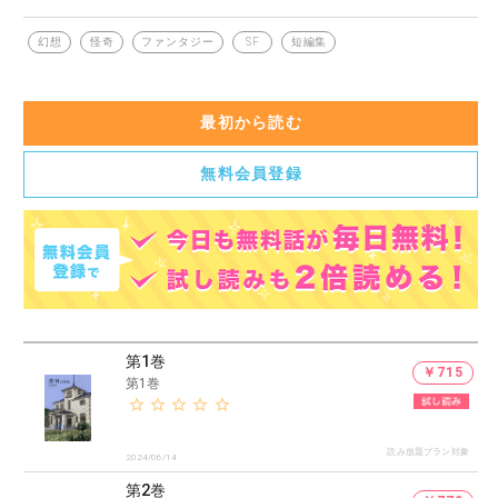
叔父は読書をしに月へ旅行するらしい。－－「月の読書」
グドュグドュという得たいの知れないものがいる。真っ黒で服
幻想
怪奇
ファンタジー
短編集
SF
は着ておらず、その黒色を見ると、数字がオーバーフローして
いる印象を受ける。－－「グドュグドュ」
最初から読む
模写したページを川に流す行事があり、頁流転と呼ばれてい
る。－－「ページの船」
無料会員登録
海の方から本の匂いがする。砥生海町の住人たちは万が一に備
え避難を始める－－「書雨」
他収録作「五本の絵筆」「文字菜」「白千布」「鰐の起立」
「高速道路」「オレンジの本」「リビングの本」「文字の涙」
第1巻
￥715
第1巻
読み放題プラン対象
2024/06/14
第2巻