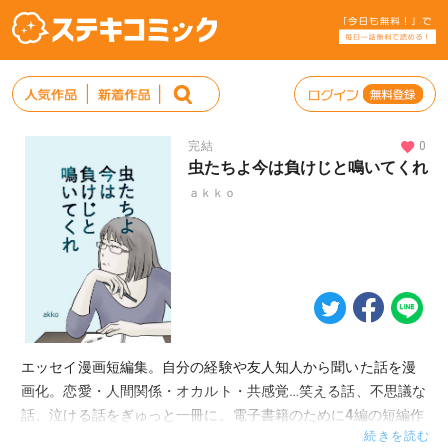
完結
0
虫たちよ今は負けじと鳴いてくれ
ａｋｋｏ
エッセイ漫画短編集。自分の経験や友人知人から聞いた話を漫
画化。恋愛・人間関係・オカルト・共感覚…笑える話、不思議な
話、泣ける話をぎゅっと一冊に。電子書籍のために4編の短編作
続きを読む
品を描きおろし。