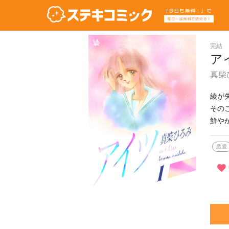
完結
ア
真柴
綾が
その
鮮や
恋愛