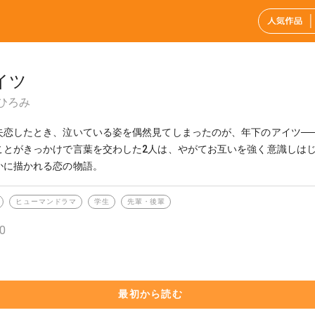
イツ
ひろみ
失恋したとき、泣いている姿を偶然見てしまったのが、年下のアイツ─
ことがきっかけで言葉を交わした2人は、やがてお互いを強く意識しはじ
かに描かれる恋の物語。
ヒューマンドラマ
学生
先輩・後輩
0
最初から読む