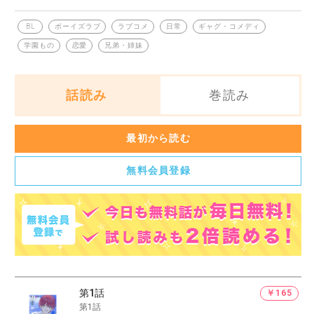
る男子生徒に恋してしまう。弟にまだ恋愛は早すぎると思った
兄は、弟の恋を叩き潰すことを決意するが…！？前作「オレの弟
ボーイズラブ
ラブコメ
日常
ギャグ・コメディ
BL
がかわいすぎる話をする。」からの続編、まともな恋愛ができ
学園もの
恋愛
兄弟・姉妹
ない赤名兄弟の学園ラブコメディ！
話読み
巻読み
最初から読む
無料会員登録
第1話
￥165
第1話