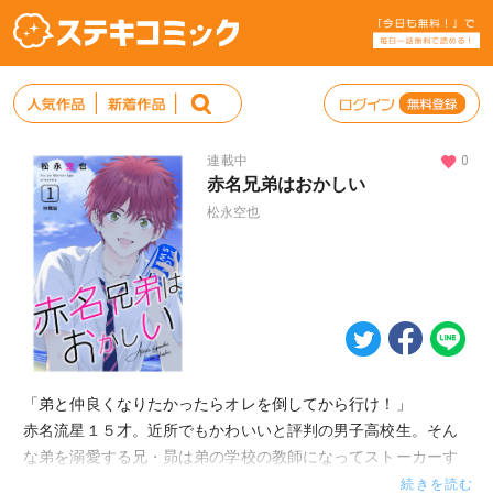
連載中
0
赤名兄弟はおかしい
松永空也
「弟と仲良くなりたかったらオレを倒してから行け！」
赤名流星１５才。近所でもかわいいと評判の男子高校生。そん
な弟を溺愛する兄・昴は弟の学校の教師になってストーカーす
る毎日。一方、兄の庇護を受けて天真爛漫に育った流星は、あ
続きを読む